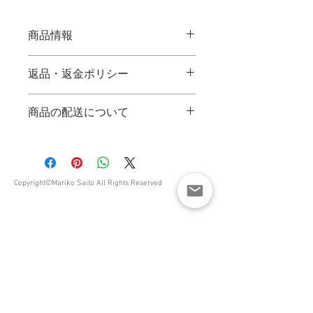
商品情報
商品の詳細を入力してください。サイ
返品・返金ポリシー
ズ、素材、取扱説明に加え、商品の特
徴やおすすめのポイントなどを説明し
返品・返金ポリシーを入力してくださ
ましょう。
商品の配送について
い。顧客が商品に満足しなかった場合
や、不備があった場合に行う手続きの
配送地域、料金、所要時間、梱包な
手順などを説明しましょう。内容を明
ど、商品の配送に関する情報を入力し
確にすることで顧客からの信頼を獲得
てください。配送情報を明確にするこ
し、安心して商品を購入していただけ
とで顧客からの信頼を獲得し、安心し
Copyright©Mariko Saito All Rights Reserved
ます。
て商品を購入していただけます。